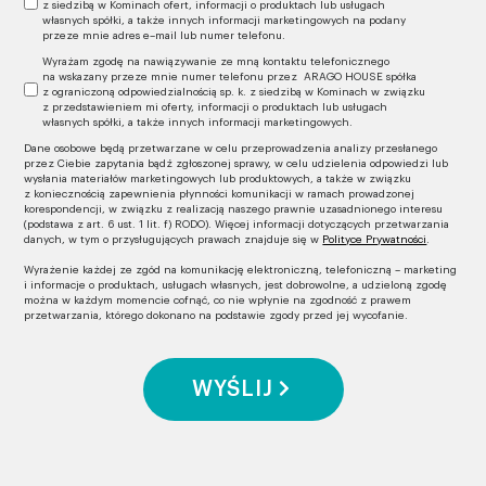
z siedzibą w Kominach ofert, informacji o produktach lub usługach
własnych spółki, a także innych informacji marketingowych na podany
przeze mnie adres e–mail lub numer telefonu.
Wyrażam zgodę na nawiązywanie ze mną kontaktu telefonicznego
na wskazany przeze mnie numer telefonu przez ARAGO HOUSE spółka
z ograniczoną odpowiedzialnością sp. k. z siedzibą w Kominach w związku
z przedstawieniem mi oferty, informacji o produktach lub usługach
własnych spółki, a także innych informacji marketingowych.
Dane osobowe będą przetwarzane w celu przeprowadzenia analizy przesłanego
przez Ciebie zapytania bądź zgłoszonej sprawy, w celu udzielenia odpowiedzi lub
wysłania materiałów marketingowych lub produktowych, a także w związku
z koniecznością zapewnienia płynności komunikacji w ramach prowadzonej
korespondencji, w związku z realizacją naszego prawnie uzasadnionego interesu
(podstawa z art. 6 ust. 1 lit. f) RODO). Więcej informacji dotyczących przetwarzania
danych, w tym o przysługujących prawach znajduje się w
Polityce Prywatności
.
Wyrażenie każdej ze zgód na komunikację elektroniczną, telefoniczną – marketing
i informacje o produktach, usługach własnych, jest dobrowolne, a udzieloną zgodę
można w każdym momencie cofnąć, co nie wpłynie na zgodność z prawem
przetwarzania, którego dokonano na podstawie zgody przed jej wycofanie.
WYŚLIJ