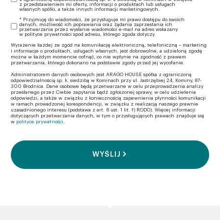
z przedstawieniem mi oferty, informacji o produktach lub usługach
własnych spółki, a także innych informacji marketingowych.
* Przyjmuję do wiadomości, że przysługuje mi prawo dostępu do swoich
danych, możliwość ich poprawiania oraz żądania zaprzestania ich
przetwarzania przez wysłanie wiadomości e-mail na adres wskazany
w polityce prywatności spod adresu, którego zgoda dotyczy.
Wyrażenie każdej ze zgód na komunikację elektroniczną, telefoniczną – marketing
i informacje o produktach, usługach własnych, jest dobrowolne, a udzieloną zgodę
można w każdym momencie cofnąć, co nie wpłynie na zgodność z prawem
przetwarzania, którego dokonano na podstawie zgody przed jej wycofanie.
Administratorem danych osobowych jest ARAGO HOUSE spółka z ograniczoną
odpowiedzialnością sp. k. siedzibą w Kominach przy ul. Jastrzębiej 24, Kominy, 87-
300 Brodnica. Dane osobowe będą przetwarzane w celu przeprowadzenia analizy
przesłanego przez Ciebie zapytania bądź zgłoszonej sprawy, w celu udzielenia
odpowiedzi, a także w związku z koniecznością zapewnienia płynności komunikacji
w ramach prowadzonej korespondencji, w związku z realizacją naszego prawnie
uzasadnionego interesu (podstawa z art. 6 ust. 1 lit. f) RODO). Więcej informacji
dotyczących przetwarzania danych, w tym o przysługujących prawach znajduje się
w
polityce prywatności
.
WYŚLIJ